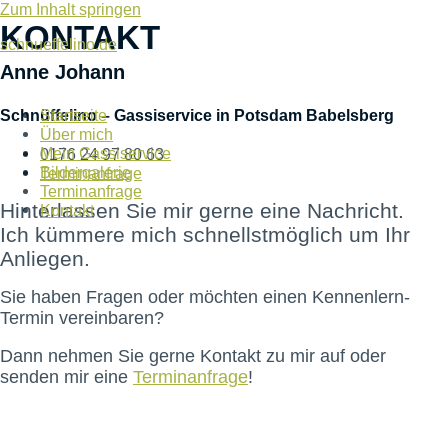
Zum Inhalt springen
KONTAKT
schnueffelino.de
Anne Johann
Startseite
Schnüffelino – Gassiservice in Potsdam Babelsberg
Über mich
Mein Gassiservice
0176 24 97 80 63
Bildergalerie
Terminanfrage
Terminanfrage
Hinterlassen Sie mir gerne eine Nachricht.
Kontakt
Ich kümmere mich schnellstmöglich um Ihr
Anliegen.
Sie haben Fragen oder möchten einen Kennenlern-
Termin vereinbaren?
Dann nehmen Sie gerne Kontakt zu mir auf oder
senden mir eine
Terminanfrage
!
Startseite
Über Mich