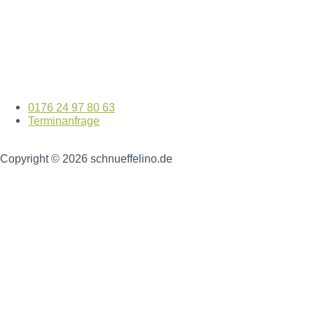
Gassiservice
Bildergalerie
Terminanfrage
Kontakt
Impressum
Datenschutz
0176 24 97 80 63
Terminanfrage
Copyright © 2026 schnueffelino.de